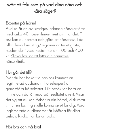
svårt att fokusera på vad dina nära och
kära säger?
Experter på hörsel
Audika är en av Sveriges ledande hörselaktörer
med cirka 40 hörselkliniker runt om i landet. Till
oss kan du komma och göra ett hörseltest. I de
allra flesta landsting/regioner är testet gratis,
medan det i vissa kostar mellan 100 och 400
kr.
Klicka här för att hitta din närmaste
hörselklinik.
Hur går det till?
När du har bokat tid hos oss kommer en
legitimerad audionom (hörselexpert) att
genomföra hörseltestet. Ditt besök tar bara en
timme och du får reda på resultatet direkt. Visar
det sig att du kan förbättra din hörsel, diskuterar
vi hur en lösning skulle kunna se ut för dig. Våra
legitimerade audionomer är lyhörda för dina
behov.
Klicka här för att boka.
Hör bra och må bra!