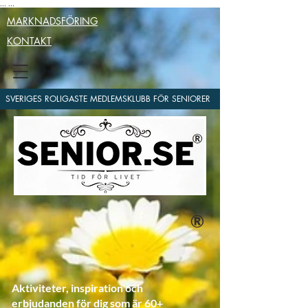
...
...
MARKNADSFÖRING
KONTAKT
SVERIGES ROLIGASTE MEDLEMSKLUBB FÖR SENIORER
®
Aktiviteter, inspiration och
erbjudanden för dig som är 60+