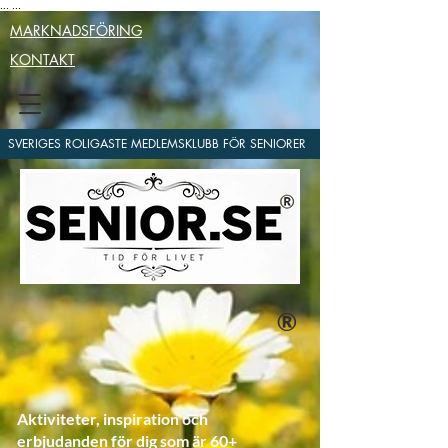
...
...
MARKNADSFÖRING
KONTAKT
SVERIGES ROLIGASTE MEDLEMSKLUBB FÖR SENIORER
®
Aktiviteter, inspiration och
erbjudanden för dig som är 60+