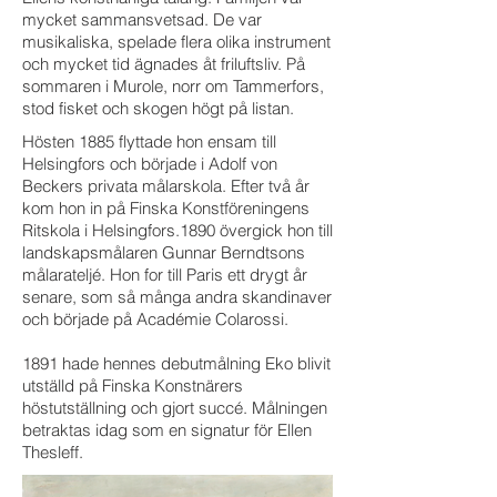
mycket sammansvetsad. De var
musikaliska, spelade flera olika instrument
och mycket tid ägnades åt friluftsliv. På
sommaren i Murole, norr om Tammerfors,
stod fisket och skogen högt på listan.
Hösten 1885 flyttade hon ensam till
Helsingfors och började i Adolf von
Beckers privata målarskola. Efter två år
kom hon in på Finska Konstföreningens
Ritskola i Helsingfors.1890 övergick hon till
landskapsmålaren Gunnar Berndtsons
målarateljé. Hon for till Paris ett drygt år
senare, som så många andra skandinaver
och började på Académie Colarossi.
1891 hade hennes debutmålning Eko blivit
utställd på Finska Konstnärers
höstutställning och gjort succé. Målningen
betraktas idag som en signatur för Ellen
Thesleff.