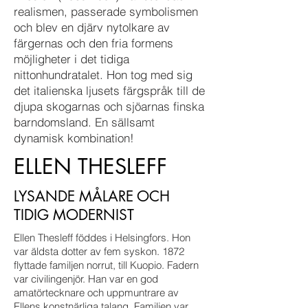
realismen, passerade symbolismen
och blev en djärv nytolkare av
färgernas och den fria formens
möjligheter i det tidiga
nittonhundratalet. Hon tog med sig
det italienska ljusets färgspråk till de
djupa skogarnas och sjöarnas finska
barndomsland. En sällsamt
dynamisk kombination!
ELLEN THESLEFF
LYSANDE MÅLARE OCH
TIDIG MODERNIST
Ellen Thesleff föddes i Helsingfors. Hon
var äldsta dotter av fem syskon. 1872
flyttade familjen norrut, till Kuopio. Fadern
var civilingenjör. Han var en god
amatörtecknare och uppmuntrare av
Ellens konstnärliga talang. Familjen var