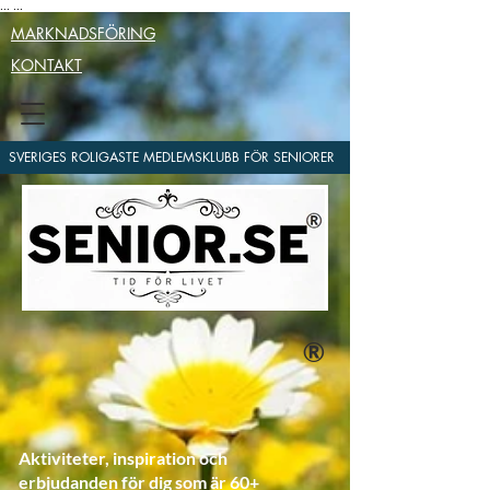
...
...
MARKNADSFÖRING
KONTAKT
SVERIGES ROLIGASTE MEDLEMSKLUBB FÖR SENIORER
®
Aktiviteter, inspiration och
erbjudanden för dig som är 60+