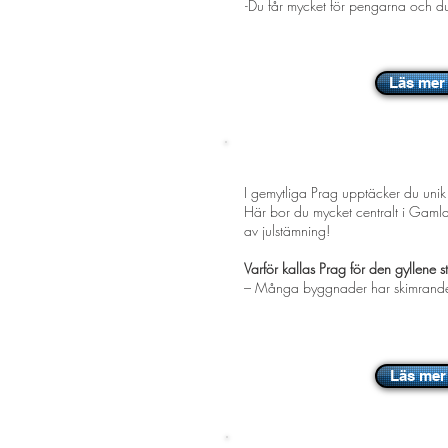
-Du får mycket för pengarna och du 
Läs mer
PRAG
- Julstämning 
I gemytliga Prag upptäcker du unik a
Här bor du mycket centralt i Gamla
av julstämning!
Varför kallas Prag för den gyllene 
– Många byggnader har skimrande 
Läs mer