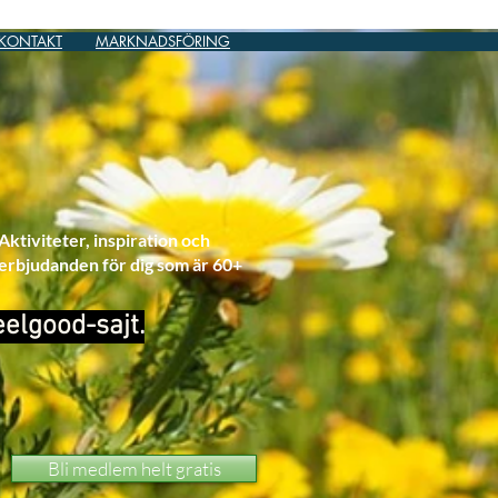
KONTAKT
MARKNADSFÖRING
Aktiviteter, inspiration och
erbjudanden för dig som är 60+
eelgood-sajt.
Bli medlem helt gratis