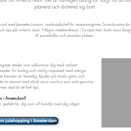
planera och drömma sig bort.
stund med Jeanette Larsson, marknadschef för researrangören Scandorama för at
och tips på vinterns resor. Några weekendresor i Europa men även resor längr
till paradislika och exotiska platser.
tad med småstadscharm
igaste städer som välkomnar dig med vackert
fasader. En brokig och vänlig nöjesstad med många
ler kanaler än Venedig, bjuder på smala gator och
et är enormt med såväl stora varuhus som små genuina
as stad är ett hett tips.
en i Amsterdam?
, perfekt för dig som vill handla med dig något
om julshopping i Amsterdam