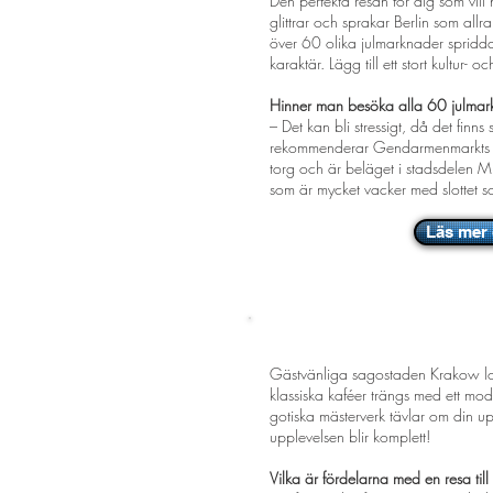
Den perfekta resan för dig som vill 
glittrar och sprakar Berlin som al
över 60 olika julmarknader spridda
karaktär. Lägg till ett stort kultur-
Hinner man besöka alla 60 julma
– Det kan bli stressigt, då det finns
rekommenderar Gendarmenmarkts ju
torg och är beläget i stadsdelen Mi
som är mycket vacker med slottet 
Läs mer 
KRAKOW
- Vackert o
Gästvänliga sagostaden Krakow lo
klassiska kaféer trängs med ett mo
gotiska mästerverk tävlar om din u
upplevelsen blir komplett!
Vilka är fördelarna med en resa til