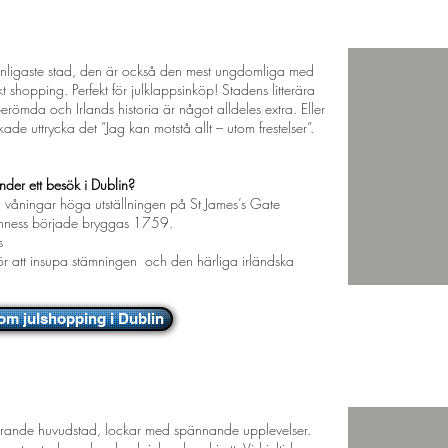
et och puls
vänligaste stad, den är också den mest ungdomliga med
t shopping. Perfekt för julklappsinköp! Stadens litterära
erömda och Irlands historia är något alldeles extra. Eller
e uttrycka det ”Jag kan motstå allt – utom frestelser”.
nder ett besök i Dublin?
 våningar höga utställningen på St James’s Gate
uinness började bryggas 1759.
s
för att insupa stämningen och den härliga irländska
om julshopping i Dublin
i juletid
nerande huvudstad, lockar med spännande upplevelser.