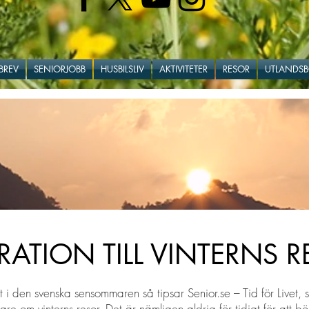
BREV
SENIORJOBB
HUSBILSLIV
AKTIVITETER
RESOR
UTLANDS
IRATION TILL VINTERNS 
t i den svenska sensommaren så tipsar Senior.se – Tid för Livet, 
sare om vinterns resor. Det är nämligen aldrig för tidigt för att bö