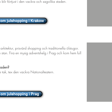
blir förtjust i den vackra och sagolika staden.
 om julshopping i Krakow
i den gyllene staden
rkitektur, prisvärd shopping och traditionella ölstugor.
 stan. Fira en mysig adventshelg i Prag och kom hem full
staden?
tak, tex den vackra Nationalteatern.
 om julshopping i Prag