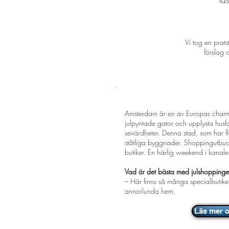
Vi tog en prat
förslag 
AMSTERDAM
- Stors
Amsterdam är en av Europas charm
julpyntade gator och upplysta hus
sevärdheter. Denna stad, som har f
ståtliga byggnader. Shoppingutbud
butiker. En härlig weekend i kanalern
Vad är det bästa med julshopping
– Här finns så många specialbutiker
annorlunda hem.
Läs mer 