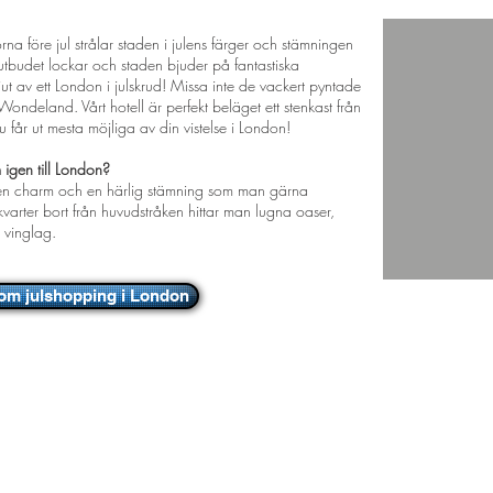
oss i världsmetropolen
na före jul strålar staden i julens färger och stämningen
utbudet lockar och staden bjuder på fantastiska
ut av ett London i julskrud! Missa inte de vackert pyntade
ndeland. Vårt hotell är perfekt beläget ett stenkast från
u får ut mesta möjliga av din vistelse i London!
igen till London?
 en charm och en härlig stämning som man gärna
rter bort från huvudstråken hittar man lugna oaser,
 vinglag.
om julshopping i London
KONTAKT
OM SENIOR.SE & 
FÖR LIVET