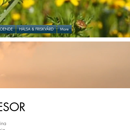
BOENDE
HÄLSA & FRISKVÅRD
More
RESOR
sina
rja