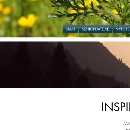
START
SENIORDATE.SE
NYHETS
INSP
Mit
lä