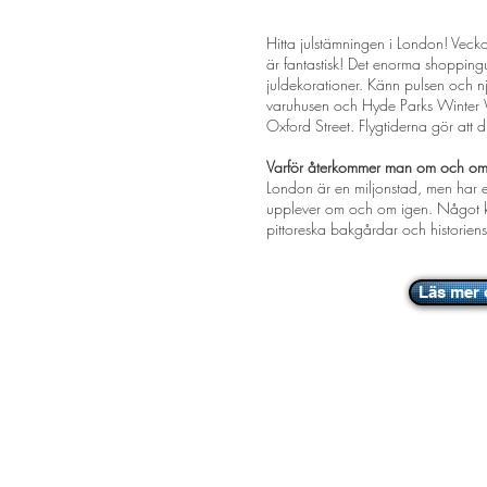
LONDON
- Shoppa l
Hitta julstämningen i London! Veckor
är fantastisk! Det enorma shopping
juldekorationer. Känn pulsen och nj
varuhusen och Hyde Parks Winter Wo
Oxford Street. Flygtiderna gör att d
Varför återkommer man om och om 
London är en miljonstad, men har
upplever om och om igen. Något kva
pittoreska bakgårdar och historiens
Läs mer 
Adsupply Media Sweden AB
Kristinehovsgatan 16
117 29 Stockholm