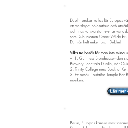
DUBLIN
- Gästvänligh
Dublin brukar kallas för Europas 
ett storslaget nöjesutbud och utmärk
och musikaliska storheter är världsb
som Dublinsonen Oscar Wilde brukad
Du mår helt enkelt bra i Dublin!
Vilka tre besök får man inte missa u
– 1. Guinness Storehouse - den sju
Brewery i centrala Dublin, där G
2. Trinity College med Book of Kell
3. Ett besök i pubtäta Temple Bar 
musiken.
Läs mer 
BERLIN
- Extra mycket 
Berlin, Europas kanske mest fasci