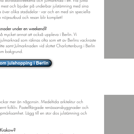
ha storstadsweekend och julmarknad i ett. Vid jultid
lra mest och bjuder på underbar julstämning med sina
 över olika stadsdelar - var och en med sin speciella
 och nöjesutbud och resan blir komplett!
rknader under en weekend?
 så mycket annat att också uppleva i Berlin. Vi
lmarknad som räknas ofta som ett av Berlins vackraste
tte samt Julmarknaden vid slottet Charlottenburg i Berlin
som bakgrund.
om julshopping i Berlin
ch välbevarat
ckar mer än någonsin. Medeltida arkitektur och
dernt folkliv. Pastellfärgade renässansbyggnader och
ppmärksamhet. Lägg till en stor dos julstämning och
l Krakow?