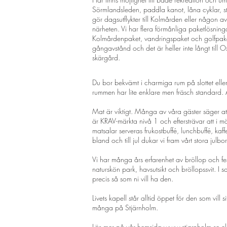
Sörmlandsleden, paddla kanot, låna cyklar, str
gör dagsutflykter till Kolmården eller någon av
närheten. Vi har flera förmånliga paketlösnin
Kolmårdenpaket, vandringspaket och golfpak
gångavstånd och det är heller inte långt till
skärgård.
Du bor bekvämt i charmiga rum på slottet eller
rummen har lite enklare men fräsch standard. 
Mat är viktigt. Många av våra gäster säger a
är KRAV-märkta nivå 1 och eftersträvar att i m
matsalar serveras frukostbuffé, lunchbuffé, kaf
bland och till jul dukar vi fram vårt stora julb
Vi har många års erfarenhet av bröllop och fe
naturskön park, havsutsikt och bröllopssvit. 
precis så som ni vill ha den.
Livets kapell står alltid öppet för den som vill 
många på Stjärnholm.
Läs mer på vår hemsida
www.stjarnholm.se
el