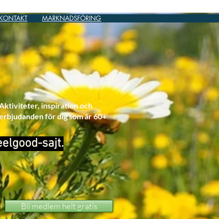
KONTAKT
MARKNADSFÖRING
Aktiviteter, inspiration och
erbjudanden för dig som är 60+
eelgood-sajt.
Bli medlem helt gratis