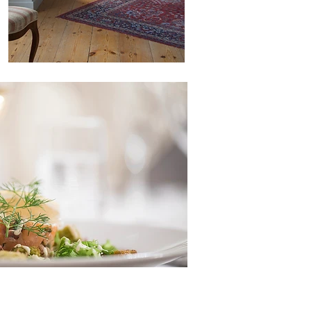
TID
MARKNADSFÖRING