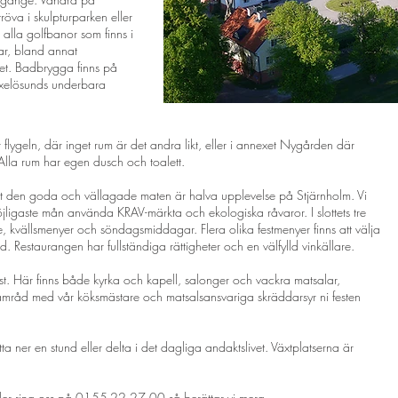
öva i skulpturparken eller
 alla golfbanor som finns i
gar, bland annat
et. Badbrygga finns på
 Oxelösunds underbara
 flygeln, där inget rum är det andra likt, eller i annexet Nygården där
Alla rum har egen dusch och toalett.
tt den goda och vällagade maten är halva upplevelse på Stjärnholm. Vi
öjligaste mån använda KRAV-märkta och ekologiska råvaror. I slottets tre
fe, kvällsmenyer och söndagsmiddagar. Flera olika festmenyer finns att välja
ord. Restaurangen har fullständiga rättigheter och en välfylld vinkällare.
st. Här finns både kyrka och kapell, salonger och vackra matsalar,
I samråd med vår köksmästare och matsalsansvariga skräddarsyr ni festen
sitta ner en stund eller delta i det dagliga andaktslivet. Växtplatserna är
ler ring oss på 0155-22 27 00 så berättar vi mera.