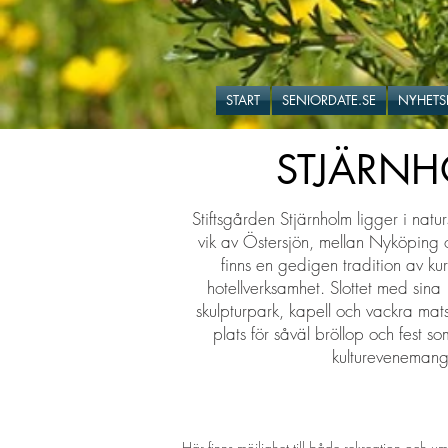
START
SENIORDATE.SE
NYHETS
STJÄRNHO
Stiftsgården Stjärnholm ligger i natur
vik av Östersjön, mellan Nyköping
finns en gedigen tradition av kur
hotellverksamhet. Slottet med sina
skulpturpark, kapell och vackra mat
plats för såväl bröllop och fest so
kulturevenemang
Här finns möjlighet till både rekreation och