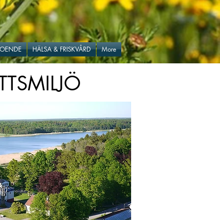
BOENDE
HÄLSA & FRISKVÅRD
More
TTSMILJÖ