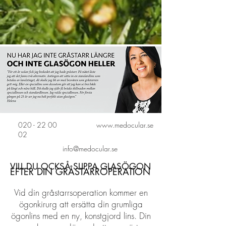
020 - 22 00
www.medocular.se
02
info@medocular.se
VILL DU OCKSÅ SLIPPA GLASÖGON
EFTER DIN GRÅSTARROPERATION
Vid din gråstarrsoperation kommer en
ögonkirurg att ersätta din grumliga
ögonlins med en ny, konstgjord lins. Din