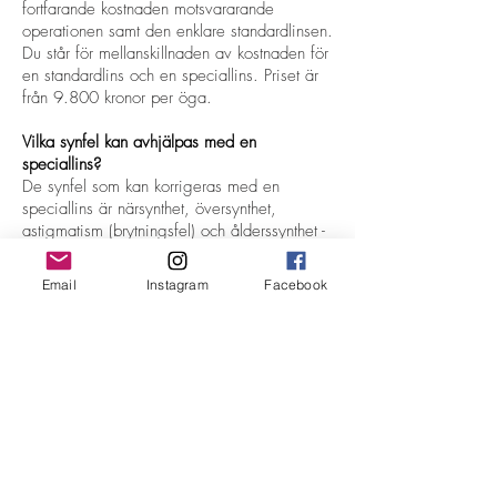
fortfarande kostnaden motsvararande
operationen samt den enklare standardlinsen.
Du står för mellanskillnaden av kostnaden för
en standardlins och en speciallins. Priset är
från 9.800 kronor per öga.
Vilka synfel kan avhjälpas med en
speciallins?
De synfel som kan korrigeras med en
speciallins är närsynthet, översynthet,
astigmatism (brytningsfel) och ålderssynthet -
eller en kombination av dessa. De olika
linstyperna man avänder för att ta bort synfel
Email
Instagram
Facebook
kallas multifokala- eller toriska linser. För att
kunna behandlas med en torisk eller
multifokal lins krävs att ögonläkaren bedömer
att du har de rätta medicinska
förutsättningarna.
Behövs remiss?
Nej, det är inget remisstvång för
ögonsjukvård längre.