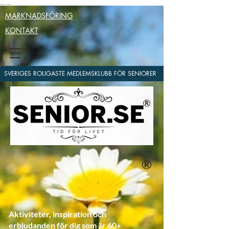
...
...
MARKNADSFÖRING
KONTAKT
SVERIGES ROLIGASTE MEDLEMSKLUBB FÖR SENIORER
®
Aktiviteter, inspiration och
erbjudanden för dig som är 60+