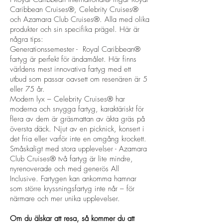
Caribbean Cruises®, Celebrity Cruises®
och Azamara Club Cruises®. Alla med olika
produkter och sin specifika prägel. Här är
några tips:
Generationssemester - Royal Caribbean®
fartyg är perfekt för ändamålet. Här finns
världens mest innovativa fartyg med ett
utbud som passar oavsett om resenären är 5
eller 75 år.
Modern lyx – Celebrity Cruises® har
moderna och snygga fartyg, karaktäriskt för
flera av dem är gräsmattan av äkta gräs på
översta däck. Njut av en picknick, konsert i
det fria eller varför inte en omgång krockett.
Småskaligt med stora upplevelser - Azamara
Club Cruises® två fartyg är lite mindre,
nyrenoverade och med generös All
Inclusive. Fartygen kan ankomma hamnar
som större kryssningsfartyg inte når – för
närmare och mer unika upplevelser.
Om du älskar att resa, så kommer du att