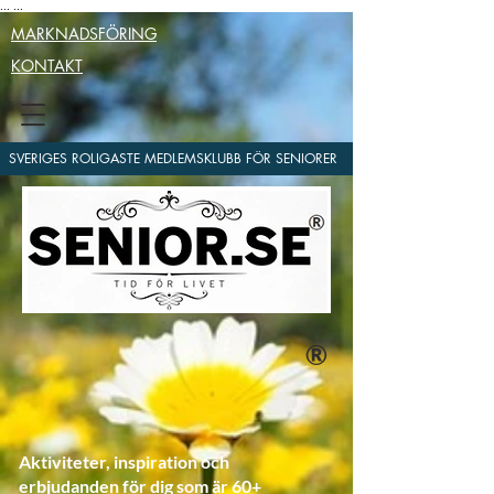
...
...
MARKNADSFÖRING
KONTAKT
SVERIGES ROLIGASTE MEDLEMSKLUBB FÖR SENIORER
®
Aktiviteter, inspiration och
erbjudanden för dig som är 60+