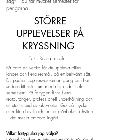
sagt – du får mycket semester för
pengarna.
STÖRRE
UPPLEVELSER PÅ
KRYSSNING
Text: Rosita Lincoln
På bara en vecka får du uppleva olika
länder och flera resmål, på ett bekvämt sätt.
Du packar upp resväskan en gång och har
sedan ditt hotellrum med dig under hela
semestern. På fartygen finns flera
restauranger, professionell underhållning och
ett stort utbud av aktiviteter. Gör så mycket
eller lite du vill och lämna plånboken i hytten
– det mesta ombord ingår!
Vilket fartyg ska jag välja?
I Royal Caribbean International® ingår Royal