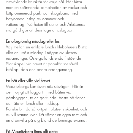
omväxlande karaktär för varje hål. Här hittar
man en spännande kombination av vacker och
lättpromenerad park- och skogsbana med
betydande inslag av dammar och
vattendrag. Närheten till slottet och Arkösunds
skärgård gör att dess läge är oslagbart.
En oförglömlig middag eller fest
Välj mellan en enklare lunch i klubbhusets Bistro
eller en utsökt middag i någon av Slottets
restauranger. Östergötlands enda fristående
Slottskapell vid havet är populärt för såväl
bröllop, dop och andra arrangemang.
En båt eller villa vid havet
Mauritzbergs kan även nås sjövägen. Här är
det möjligt att lägga till med båten vid
gästbryggan, ta en golfrunda, basta på flotten
och äta en lunch eller middag.
Kanske blir du så förtjust i platsens skönhet, och
du vill stanna kvar. Då väntar en egen tomt och
en drömvilla på dig bland de lummiga ekarna.
På Mauritzberg finns allt detta