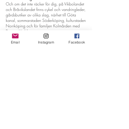
Och om det inte räcker för dig, på Vikbolandet
och Bråvikslandet finns cykel och vandringleder,
gårdsbutiker av olika slag, närhet till Göta
kanal, sommarstaden Söderköping, kulturstaden
Norrköping och för familjen Kolmården med
Bamses Värld
Email
Instagram
Facebook
GOLFPAKET
Övernattning i dubbelrum i slottet, greenfee,
3 rätters middag i slottsrestaurangen och
frukost Söndag-torsdag från 1495 kr/pers
Hemsida:
www.mauritzberg.se
Epost:
golf@mauritzberg.se
Telefon:
011-444 69 00
Mauritzbergs Slott och Golf ligger vid
Bråviken på Vikbolandet, 140 km söder om