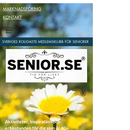
...
...
MARKNADSFÖRING
KONTAKT
SVERIGES ROLIGASTE MEDLEMSKLUBB FÖR SENIORER
®
Aktiviteter, inspiration och
erbjudanden för dig som är 60+