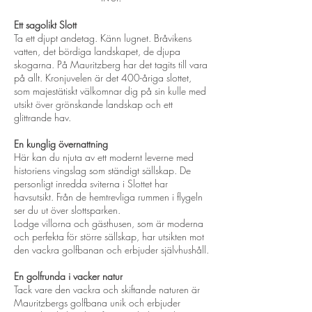
Ett sagolikt Slott
Ta ett djupt andetag. Känn lugnet. Bråvikens
vatten, det bördiga landskapet, de djupa
skogarna. På Mauritzberg har det tagits till vara
på allt. Kronjuvelen är det 400-åriga slottet,
som majestätiskt välkomnar dig på sin kulle med
utsikt över grönskande landskap och ett
glittrande hav.
En kunglig övernattning
Här kan du njuta av ett modernt leverne med
historiens vingslag som ständigt sällskap. De
personligt inredda sviterna i Slottet har
havsutsikt. Från de hemtrevliga rummen i flygeln
ser du ut över slottsparken.
Lodge villorna och gästhusen, som är moderna
och perfekta för större sällskap, har utsikten mot
den vackra golfbanan och erbjuder självhushåll.
En golfrunda i vacker natur
Tack vare den vackra och skiftande naturen är
Mauritzbergs golfbana unik och erbjuder