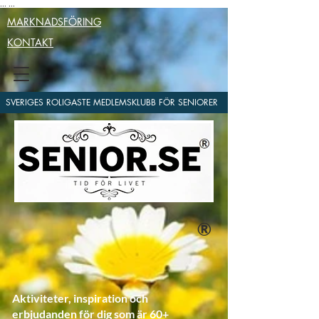
...
...
MARKNADSFÖRING
KONTAKT
SVERIGES ROLIGASTE MEDLEMSKLUBB FÖR SENIORER
®
Aktiviteter, inspiration och
erbjudanden för dig som är 60+