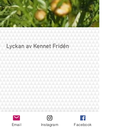
Lyckan av Kennet Fridén
Adsupply Media Sweden AB
Email
Instagram
Facebook
Kristinehovsgatan 16
117 29 Stockholm