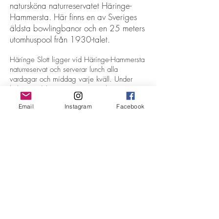
natursköna naturreservatet Häringe-
Hammersta. Här finns en av Sveriges
äldsta bowlingbanor och en 25 meters
utomhuspool från 1930-talet.
Häringe Slott ligger vid Häringe-Hammersta
naturreservat och serverar lunch alla
vardagar och middag varje kväll. Under
helgerna dukar vi upp vår populära
Brunchbuffé med inspiration från det franska
Email
Instagram
Facebook
köket.
Läs mer om Häringe Slott
Adsupply Media Sweden AB
Kristinehovsgatan 16
117 29 Stockholm
KONTAKT
E-post:
info@senior.se