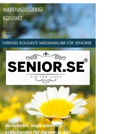
...
...
MARKNADSFÖRING
KONTAKT
SVERIGES ROLIGASTE MEDLEMSKLUBB FÖR SENIORER
®
Aktiviteter, inspiration och
erbjudanden för dig som är 60+