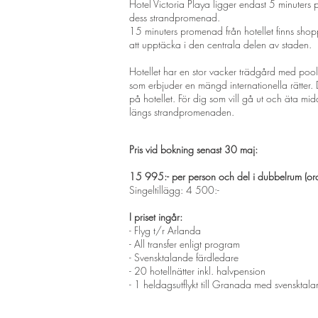
Hotel Victoria Playa ligger endast 5 minuters
dess strandpromenad.
15 minuters promenad från hotellet finns sho
att upptäcka i den centrala delen av staden.
Hotellet har en stor vacker trädgård med po
som erbjuder en mängd internationella rätter. De
på hotellet. För dig som vill gå ut och äta mid
längs strandpromenaden.
Pris vid bokning senast 30 maj:
15 995:- per person och del i dubbelrum (ord
Singeltillägg: 4 500:-
I priset ingår:
- Flyg t/r Arlanda
- All transfer enligt program
- Svensktalande färdledare
- 20 hotellnätter inkl. halvpension
- 1 heldagsutflykt till Granada med svensktal