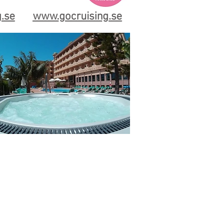
.se
www.gocruising.se
TID
MARKNADSFÖRING