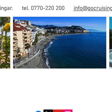
ndringar. tel. 0770-220 200
info@gocruising
KONTAKT
OM SENIOR.SE & 
FÖR LIVET