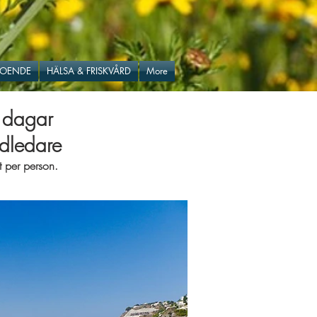
BOENDE
HÄLSA & FRISKVÅRD
More
 dagar
dledare
 per person.