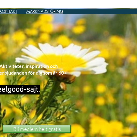
KONTAKT
MARKNADSFÖRING
Aktiviteter, inspiration och
erbjudanden för dig som är 60+
eelgood-sajt.
Bli medlem helt gratis