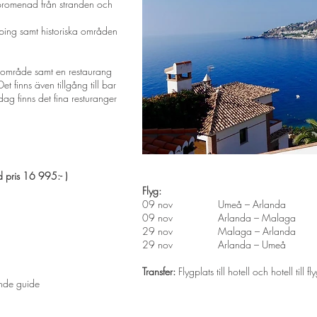
 promenad från stranden och
pping samt historiska områden
olområde samt en restaurang
t finns även tillgång till bar
dag finns det fina resturanger
 pris 16 995:- )
Flyg:
09 nov Umeå – Arlanda
09 nov Arlanda – Ma
29 nov Malaga – Arland
29 nov Arlanda – Ume
Transfer:
Flygplats till hotell och hotell till fl
ande guide