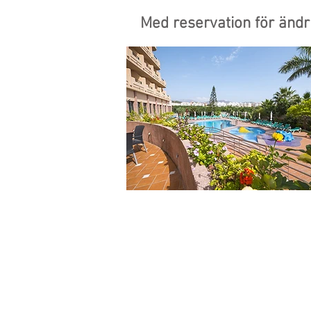
Med reservation för ä
Adsupply Media Sweden AB
Kristinehovsgatan 16
117 29 Stockholm