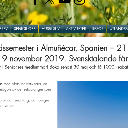
BREV
SENIORJOBB
HUSBILSLIV
AKTIVITETER
RESOR
UTLANDS
dssemester i Almuñécar, Spanien – 21
: 9 november 2019. Svensktalande fär
ill Senior.ses medlemmar! Boka senast 30 maj och få 1000:- rabatt
nd
med plats för aktiviteter, en
 på någon av de restauranger som
gator och små torg, och omges
rt vatten.