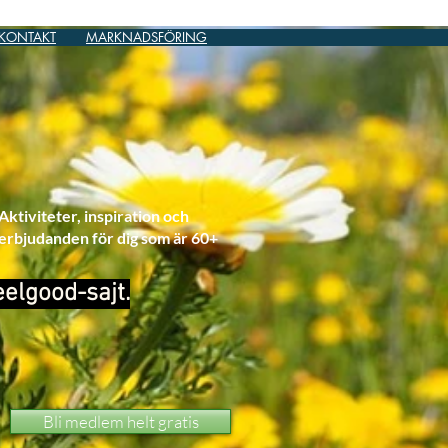
KONTAKT
MARKNADSFÖRING
Aktiviteter, inspiration och
erbjudanden för dig som är 60+
eelgood-sajt.
Bli medlem helt gratis