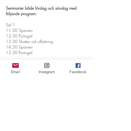
Seminarier både lördag och söndag med
följande program:
Sal 1
11.30 Spanien
12.30 Portugal
13.30 Skatter vid utflyttning
14.30 Spanien
15.30 Portugal
Sal2
11.00 Italien
Email
Instagram
Facebook
12.00 Frankrike
13.00 Köpprocessen i Spanien
14.00 Pensionering utomlands
15.00 Så lyckas du med din utlandsflytt-
Svenskar i världen
Sal3
11.30 Turkiet
12.30 Thailand
13.30 Barcelona och Katalonien
14.30 Malta