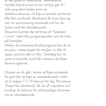
är helt gratis för besökarna. Seminarierna
handlar bland annat om hur ett köp går till i
olika populära länder samt om
skattekonsekvenser vid köp av bostad utomlands
eller flytt utomlands. Besökarna får även lära sig
mer om pensionering utomlands och hur du
lyckas med ditt utlandsboende.
Dessutom kommer det att finnas ett ”Speakers
Corner” med olika programpunkter som du hittar
på hemsidan.
Mellan de intressanta föreläsningarna kan du ta
en paus i restaurangen för ett glas vin eller öl,
tapas, pinchos eller en fika. Samtidigt kan du
njuta av levande musik från mässans skickliga
flamencogitarrist.
Oavsett om du går i tankar att flytta utomlands
för gott eller att äga en semesterbostad i solen,
så är helgen 17–18 februari för dig. På mässan
”Köpa Hus Utomlands” får du all inspiration och
kunskap du behöver för att förverkliga drömmen
om ett utlandsboende.