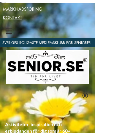
...
...
MARKNADSFÖRING
KONTAKT
SVERIGES ROLIGASTE MEDLEMSKLUBB FÖR SENIORER
®
Aktiviteter, inspiration och
erbjudanden för dig som är 60+