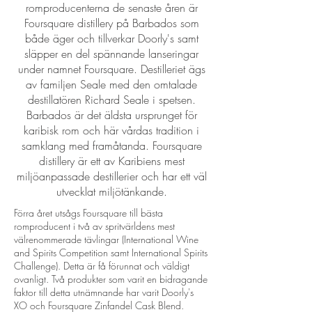
romproducenterna de senaste åren är
Foursquare distillery på Barbados som
både äger och tillverkar Doorly's samt
släpper en del spännande lanseringar
under namnet Foursquare. Destilleriet ägs
av familjen Seale med den omtalade
destillatören Richard Seale i spetsen.
Barbados är det äldsta ursprunget för
karibisk rom och här vårdas tradition i
samklang med framåtanda. Foursquare
distillery är ett av Karibiens mest
miljöanpassade destillerier och har ett väl
utvecklat miljötänkande.
Förra året utsågs Foursquare till bästa
romproducent i två av spritvärldens mest
välrenommerade tävlingar (International Wine
and Spirits Competition samt International Spirits
Challenge). Detta är få förunnat och väldigt
ovanligt. Två produkter som varit en bidragande
faktor till detta utnämnande har varit Doorly's
XO och Foursquare Zinfandel Cask Blend.