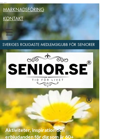
...
...
MARKNADSFÖRING
KONTAKT
SVERIGES ROLIGASTE MEDLEMSKLUBB FÖR SENIORER
®
Aktiviteter, inspiration och
erbjudanden för dig som är 60+