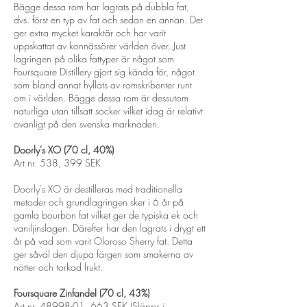
Bägge dessa rom har lagrats på dubbla fat,
dvs. först en typ av fat och sedan en annan. Det
ger extra mycket karaktär och har varit
uppskattat av konnässörer världen över. Just
lagringen på olika fattyper är något som
Foursquare Distillery gjort sig kända för, något
som bland annat hyllats av romskribenter runt
om i världen. Bägge dessa rom är dessutom
naturliga utan tillsatt socker vilket idag är relativt
ovanligt på den svenska marknaden.
Doorly's XO (70 cl, 40%)
Art nr. 538, 399 SEK
Doorly's XO är destilleras med traditionella
metoder och grundlagringen sker i 6 år på
gamla bourbon fat vilket ger de typiska ek och
vaniljinslagen. Därefter har den lagrats i drygt ett
år på vad som varit Oloroso Sherry fat. Detta
ger såväl den djupa färgen som smakerna av
nötter och torkad frukt.
Foursquare Zinfandel (70 cl, 43%)
Art nr.
48998-01
, 663 SEK (Släpps i