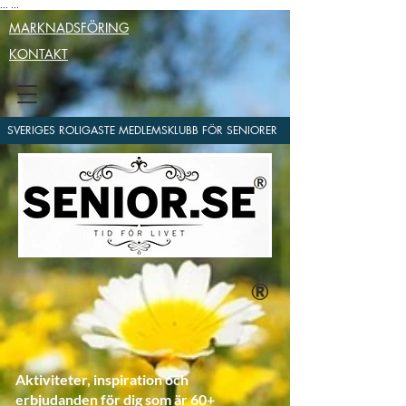
...
...
MARKNADSFÖRING
KONTAKT
SVERIGES ROLIGASTE MEDLEMSKLUBB FÖR SENIORER
®
Aktiviteter, inspiration och
erbjudanden för dig som är 60+