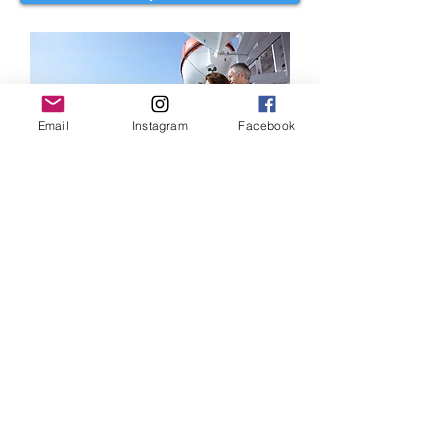
Email
Instagram
Facebook
Bike Sweden I Tel.:
08 - 52 52 7000
I
booking@bikesweden.se
I
www.bikesweden.se