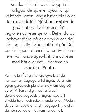
Kanske njuter du av ett dopp i en
närliggande sjö eller cyklar längst
välkända vatten, längst kusten eller över
stora lavendelfält. Självklart avnjuter du
god mat och kvalitetsviner från
regionen du reser genom. Det enda du
behöver tänka på är att cykla och det
är upp till dig i vilken takt det går. Det
spelar ingen roll om du är en livsnjutare
eller van landsvägscyklist, om du reser
med båt eller inte – det finns en
cykelresa för alla.
Välj mellan fler än hundra cykelturer där
transport av bagage alltid ingår. Du är din
egen guide och planerar själv din dag på
cykel. Vi förser dig med karta och
detaljerade vägbeskrivningar, speciellt
utvalda hotell och rekommendationer. Medan
du cyklar levererar vi ditt bagage till hotellet
där du spenderar nästkommande natt.