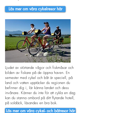
Läs mer om våra cykelresor här
Ljudet av störtande vågor och fiskmåsar och
bilden av fiskare på de öppna haven. En
semester med cykel och båt är speciell, på
land och vatten upptäcker du regionen du
befinner dig i, lär känna landet och dess
invånare. Känner du inte för att cykla en dag
kan du stanna ombord på ditt flytande hotell,
på soldäck, läsandes en bra bok.
Läs mer om våra cykel- och båtresor här