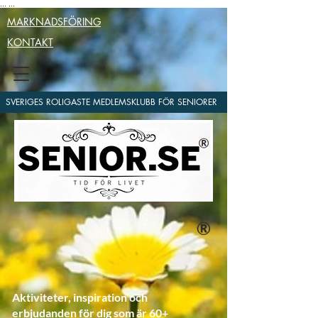
...
...
MARKNADSFÖRING
KONTAKT
SVERIGES ROLIGASTE MEDLEMSKLUBB FÖR SENIORER
®
Aktiviteter, inspiration och
erbjudanden för dig som är 60+