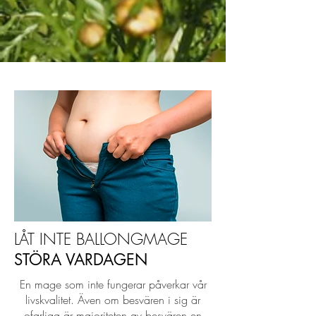
LÅT INTE BALLONGMAGE
STÖRA VARDAGEN
En mage som inte fungerar påverkar vår
livskvalitet. Även om besvären i sig är
ofarliga är majoriteten av besvären en