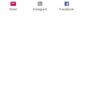
magbesvär med ett par kapslar LactiPlus varje
dag.
Email
Instagram
Facebook
Läs mer här
Adsupply Media Sweden AB
Kristinehovsgatan 16