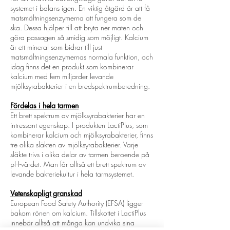
systemet i balans igen. En viktig åtgärd är att få
matsmältningsenzymerna att fungera som de
ska. Dessa hjälper till att bryta ner maten och
göra passagen så smidig som möjligt. Kalcium
är ett mineral som bidrar till just
matsmältningsenzymernas normala funktion, och
idag finns det en produkt som kombinerar
kalcium med fem miljarder levande
mjölksyrabakterier i en bredspektrumberedning.
Fördelas i hela tarmen
Ett brett spektrum av mjölksyrabakterier har en
intressant egenskap. I produkten LactiPlus, som
kombinerar kalcium och mjölksyrabakterier, finns
tre olika släkten av mjölksyrabakterier. Varje
släkte trivs i olika delar av tarmen beroende på
pH-värdet. Man får alltså ett brett spektrum av
levande bakteriekultur i hela tarmsystemet.
Vetenskapligt granskad
European Food Safety Authority (EFSA) ligger
bakom rönen om kalcium. Tillskottet i LactiPlus
innebär alltså att många kan undvika sina