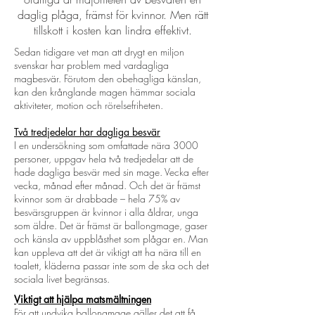
daglig plåga, främst för kvinnor. Men rätt
tillskott i kosten kan lindra effektivt.
Sedan tidigare vet man att drygt en miljon
svenskar har problem med vardagliga
magbesvär. Förutom den obehagliga känslan,
kan den krånglande magen hämmar sociala
aktiviteter, motion och rörelsefriheten.
Två tredjedelar har dagliga besvär
I en undersökning som omfattade nära 3000
personer, uppgav hela två tredjedelar att de
hade dagliga besvär med sin mage. Vecka efter
vecka, månad efter månad. Och det är främst
kvinnor som är drabbade – hela 75% av
besvärsgruppen är kvinnor i alla åldrar, unga
som äldre. Det är främst är ballongmage, gaser
och känsla av uppblåsthet som plågar en. Man
kan uppleva att det är viktigt att ha nära till en
toalett, kläderna passar inte som de ska och det
sociala livet begränsas.
Viktigt att hjälpa matsmältningen
För att undvika ballongmage gäller det att få