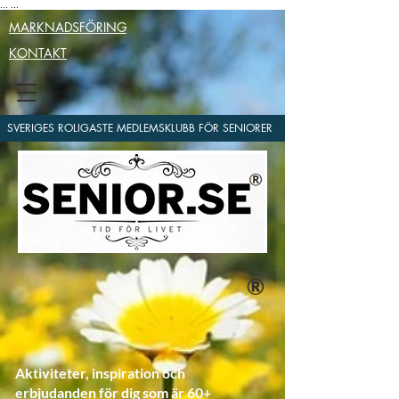
...
...
MARKNADSFÖRING
KONTAKT
SVERIGES ROLIGASTE MEDLEMSKLUBB FÖR SENIORER
®
Aktiviteter, inspiration och
erbjudanden för dig som är 60+